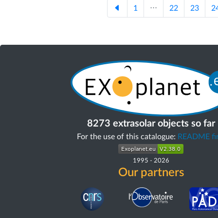
1
⋅⋅⋅
22
23
2
8273 extrasolar objects so far
For the use of this catalogue:
README fir
1995
-
2026
Our partners