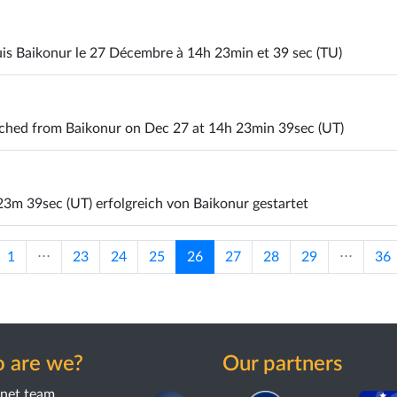
uis Baikonur le 27 Décembre à 14h 23min et 39 sec (TU)
unched from Baikonur on Dec 27 at 14h 23min 39sec (UT)
3m 39sec (UT) erfolgreich von Baikonur gestartet
1
⋅⋅⋅
23
24
25
26
27
28
29
⋅⋅⋅
36
 are we?
Our partners
anet team