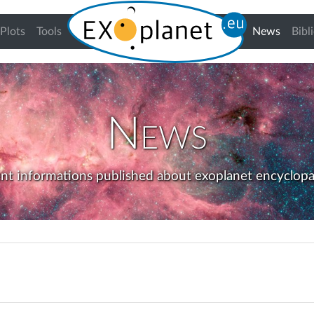
(curren
Plots
Tools
News
Bibl
News
nt informations published about exoplanet encyclopa