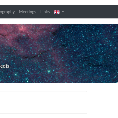
t)
english
iography
Meetings
Links
edia.